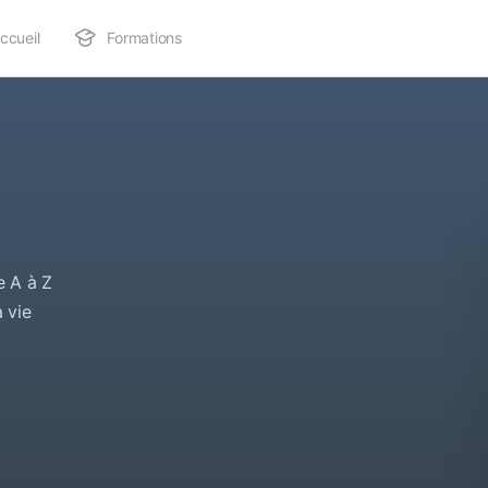
ccueil
Formations
e A à Z
 vie