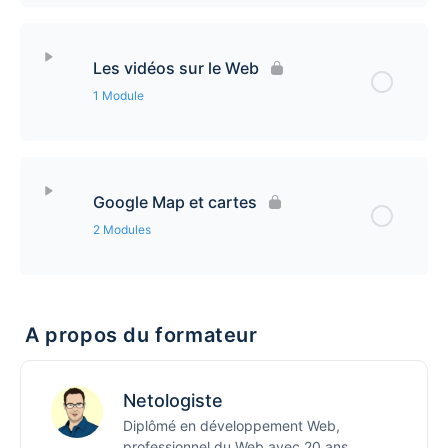
Contenu de la leçon
0% Complété
0/2 étapes
Les vidéos sur le Web
8 astuces pour vous simplifier la vie avec Divi et
1 Module
votre navigateur
Contenu de la leçon
0% Complété
0/1 étapes
Comprendre la grille de mise en page des sites
Web par l’exemple et avec Divi
Google Map et cartes
Lancer automatiquement une vidéo, autoplay avec
2 Modules
Divi, WordPress et tout site Web
Contenu de la leçon
0% Complété
0/2 étapes
A propos du formateur
Obtenir une clé API Google Map pour intégrer une
carte
Netologiste
Diplômé en développement Web,
Intégrer une carte Google Map dans un site Web
professionnel du Web avec 20 ans