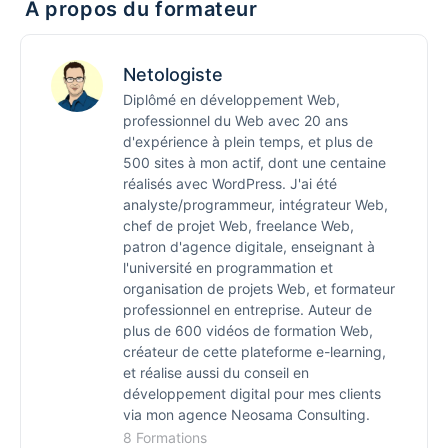
A propos du formateur
Après commande : installation de WordPress
16 Vous avez besoin d’aide ?
Dîtes-moi si la formation vous a réussi
Options et configuration de l’hébergement
Netologiste
Que faire maintenant ?
Diplômé en développement Web,
professionnel du Web avec 20 ans
d'expérience à plein temps, et plus de
500 sites à mon actif, dont une centaine
réalisés avec WordPress. J'ai été
analyste/programmeur, intégrateur Web,
chef de projet Web, freelance Web,
patron d'agence digitale, enseignant à
l'université en programmation et
organisation de projets Web, et formateur
professionnel en entreprise. Auteur de
plus de 600 vidéos de formation Web,
créateur de cette plateforme e-learning,
et réalise aussi du conseil en
développement digital pour mes clients
via mon agence Neosama Consulting.
8 Formations